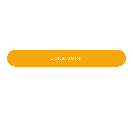
ITALIENSK TRADITION
Vi bjuder in Malmöborna till en riktig italiensk
restaurang med riktig italiensk mat. Upplev
smaker och dofter som om du vore på ett
gårdshus i Italien.
BOKA BORD